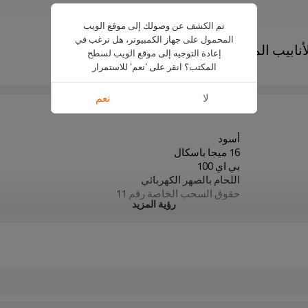
تم الكشف عن وصولك إلى موقع الويب
المحمول على جهاز الكمبيوتر، هل ترغب في
إعادة التوجيه إلى موقع الويب لسطح
المكتب؟ انقر على 'نعم' للاستمرار
ريدسر
لا
نعم
أسود
16 ميجا باسكال
بي اي 100
اللحام بالصهر الكهربائي
حقوق السحب الخاصة رقم 11
رؤية المزيد
50 سنة
ISO 4427، EN 12201، ASTM F714
خطوط أنابيب المياه والغاز