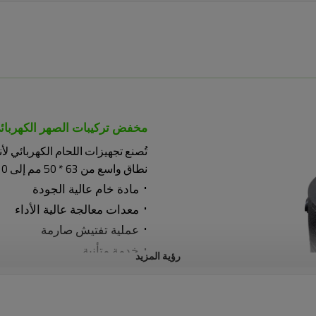
مخفض تركيبات الصهر الكهربائ
نطاق واسع من 63 * 50 مم إلى 630 * 500 مم ومستويات ضغط مختلفة من PN6 إلى PN16.
·
مادة خام عالية الجودة
·
معدات معالجة عالية الأداء
·
عملية تفتيش صارمة
·
خدمة متأنية
رؤية المزيد
·
التوجيه الفني المدروس