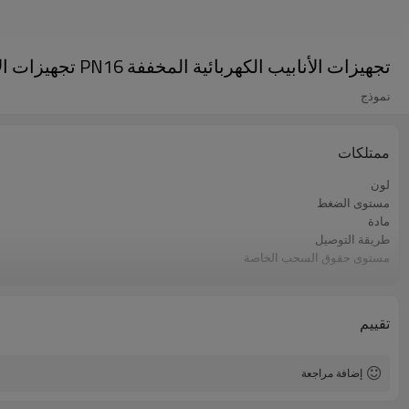
تجهيزات الأنابيب الكهربائية المخففة PN16 تجهيزات الأنابيب المصنوعة من مادة البولي إيثيلين
نموذج
ممتلكات
لون
مستوى الضغط
مادة
طريقة التوصيل
مستوى حقوق السحب الخاصة
ضمان
معيار
التطبيقات
تقييم
إضافة مراجعة