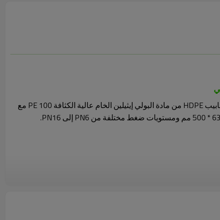
ي
تُصنع تجهيزات اللحام الكهربائي لأنابيب HDPE من مادة البولي إيثيلين الخام عالية الكثافة PE 100 مع