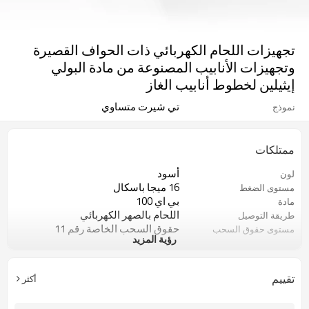
تجهيزات اللحام الكهربائي ذات الحواف القصيرة
وتجهيزات الأنابيب المصنوعة من مادة البولي
إيثيلين لخطوط أنابيب الغاز
تي شيرت متساوي
نموذج
ممتلكات
أسود
لون
16 ميجا باسكال
مستوى الضغط
بي اي 100
مادة
اللحام بالصهر الكهربائي
طريقة التوصيل
حقوق السحب الخاصة رقم 11
مستوى حقوق السحب
رؤية المزيد
الخاصة
50 سنة
ضمان
ISO 4427، EN 12201، ASTM F714
معيار
تقييم
أكثر
خطوط أنابيب المياه والغاز
التطبيقات