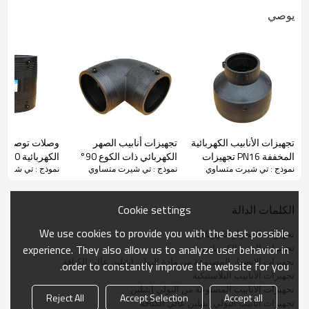
يوصي
تركيبات اللحام الكهربائي الطرفية
تُصنع تجهيزات اللحام الكهربائي لأنابيب HDPE من مادة البولي إيثيلين
الخام عالية الكثافة PE 100 مع نطاق واسع من 50 مم إلى 630 مم
ومستويات ضغط مختلفة من PN6 إلى PN16.
·
مادة خام عالية الجودة
تجهيزات الأنابيب الكهربائية
تجهيزات أنابيب الصهر
وصلات توصيل ال
·
معدات معالجة عالية الأداء
المخففة PN16 تجهيزات
الكهربائي ذات الكوع 90°
الكهربائ
·
عملية تفتيش صارمة
نموذج : تي شيرت متساوي
نموذج : تي شيرت متساوي
نموذج : تي شيرت
الأنابيب المصنوعة من مادة
PE100 SDR11 PN16
وصلات توصيل HDPE
·
خدمة متأنية
البولي إيثيلين
لأنابيب البولي إيثيلين عالية
·
التوجيه الفني المدروس
الكثافة
Cookie settings
الكلمات الدالة
We use cookies to provide you with the best possible
تجهيزات الانصهار الكهربائي
تجهيزات الصهر الكهربائي
experience. They also allow us to analyze user behavior in
عنوان
تجهيزات الانصهار المصنوعة من مادة البولي إيثيلين عالي الكثافة
order to constantly improve the website for you.
تجهيزات الأنابيب البلاستيكية
تجهيزات الأنابيب المصنوعة من البولي إيثيلين
Reject All
Accept Selection
Accept all
تجهيزات أنابيب البولي إيثيلين عالي الكثافة