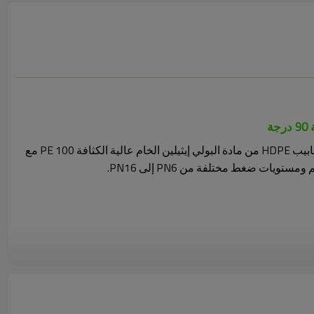
ة
تُصنع تجهيزات اللحام الكهربائي لأنابيب HDPE من مادة البولي إيثيلين الخام عالية الكثافة PE 100 مع