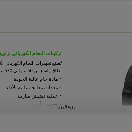
تركيبات اللحام الكهربائي بزاوية 90 درج
نطاق واسع من 50 مم إلى 630 مم ومستويات ضغط مختلفة من PN6 إلى PN16.
·
مادة خام عالية الجودة
·
معدات معالجة عالية الأداء
·
عملية تفتيش صارمة
·
خدمة متأنية
رؤية المزيد
·
التوجيه الفني المدروس