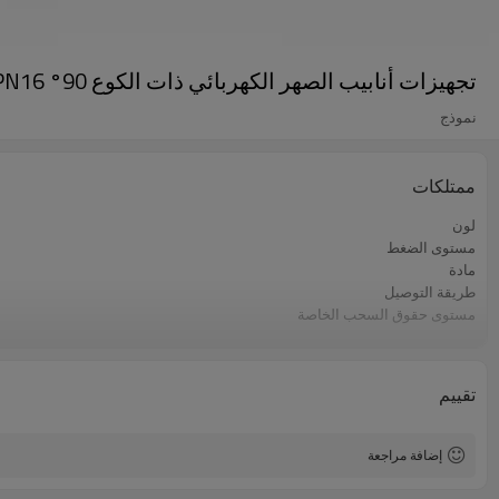
تجهيزات أنابيب الصهر الكهربائي ذات الكوع 90° PE100 SDR11 PN16 لأنابيب البولي إيثيلين عالية الكثافة
نموذج
ممتلكات
لون
مستوى الضغط
مادة
طريقة التوصيل
مستوى حقوق السحب الخاصة
ضمان
معيار
التطبيقات
تقييم
إضافة مراجعة