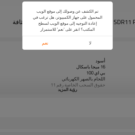
تم الكشف عن وصولك إلى موقع الويب
المحمول على جهاز الكمبيوتر، هل ترغب في
إعادة التوجيه إلى موقع الويب لسطح
المكتب؟ انقر على 'نعم' للاستمرار
كوع بزاوية 90 درجة
لا
نعم
أسود
16 ميجا باسكال
بي اي 100
اللحام بالصهر الكهربائي
حقوق السحب الخاصة رقم 11
رؤية المزيد
50 سنة
ISO 4427، EN 12201، ASTM F714
خطوط أنابيب المياه والغاز