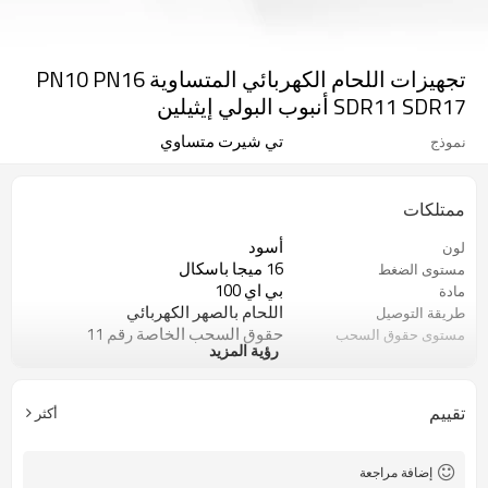
تجهيزات اللحام الكهربائي المتساوية PN10 PN16
SDR11 SDR17 أنبوب البولي إيثيلين
تي شيرت متساوي
نموذج
ممتلكات
أسود
لون
16 ميجا باسكال
مستوى الضغط
بي اي 100
مادة
اللحام بالصهر الكهربائي
طريقة التوصيل
حقوق السحب الخاصة رقم 11
مستوى حقوق السحب
رؤية المزيد
الخاصة
50 سنة
ضمان
ISO 4427، EN 12201، ASTM F714
معيار
تقييم
أكثر
خطوط أنابيب المياه والغاز
التطبيقات
إضافة مراجعة