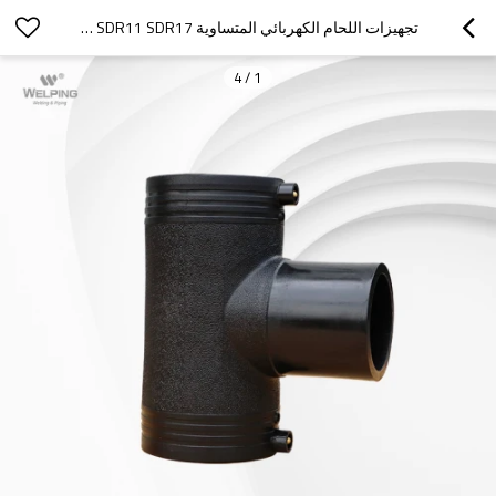
تجهيزات اللحام الكهربائي المتساوية PN10 PN16 SDR11 SDR17 أنبوب البولي إيثيلين
4
/
1