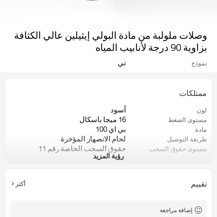
وصلات ملولبة من مادة البولي إيثيلين عالي الكثافة
بزاوية 90 درجة لأنابيب المياه
تي
نموذج
ممتلكات
أسود
لون
16 ميجا باسكال
مستوى الضغط
بي اي 100
مادة
لحام الانصهار المؤخرة
طريقة التوصيل
حقوق السحب الخاصة رقم 11
مستوى حقوق السحب
رؤية المزيد
الخاصة
50 سنة
ضمان
ISO 4427، EN 12201، ASTM F714
معيار
تقييم
أكثر
خطوط أنابيب المياه والغاز
التطبيقات
إضافة مراجعة