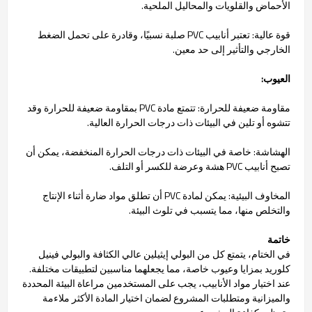
الأحماض والقلويات والمحاليل الملحية.
قوة عالية: تعتبر أنابيب PVC صلبة نسبيًا، وقادرة على تحمل الضغط
الخارجي والتأثير إلى حد معين.
العيوب:
مقاومة ضعيفة للحرارة: تتمتع مادة PVC بمقاومة ضعيفة للحرارة وقد
تتشوه أو تلين في البيئات ذات درجات الحرارة العالية.
الهشاشة: خاصة في البيئات ذات درجات الحرارة المنخفضة، يمكن أن
تصبح أنابيب PVC هشة وعرضة للكسر أو التلف.
المخاوف البيئية: يمكن لمادة PVC أن تطلق مواد ضارة أثناء الإنتاج
والتخلص منها، مما يتسبب في تلوث البيئة.
خاتمة
في الختام، يتمتع كل من البولي إيثيلين عالي الكثافة والبولي فينيل
كلوريد بمزايا وعيوب خاصة، مما يجعلهما مناسبين لتطبيقات مختلفة.
عند اختيار مواد الأنابيب، يجب على المستخدمين مراعاة البيئة المحددة
والميزانية ومتطلبات المشروع لضمان اختيار المادة الأكثر ملاءمة